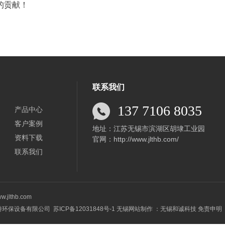
的贡献！
联系我们
137 7106 8035
产品中心
客户案例
地址：江苏无锡市滨湖区胡埭工业园
资料下载
官网：http://www.jlthb.com/
联系我们
ww.jlthb.com
特环保设备有限公司
苏ICP备12031848号-1
无锡网站制作 ：无锡和诚科技
免责申明