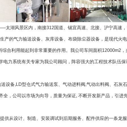
—太湖风景区内，南接312国道、锡宜高速、北接、沪宁高速
产的气力输送设备、灰库设备、布袋除尘器设备，是现代火电
合利用能起到非常重要的作用。我公司车间面积12000m2，办
大学电力系统有关专家为我公司顾问，阵容强大的工程技术队伍
设备,LD型仓式气力输送泵、气动进料阀,气动出料阀、石灰石输送
齐全，公司以市场为向导，质量为保证, 不断开发新产品，引进
供从设计、制造、安装调试到后期服务、配件供应的一条龙服务